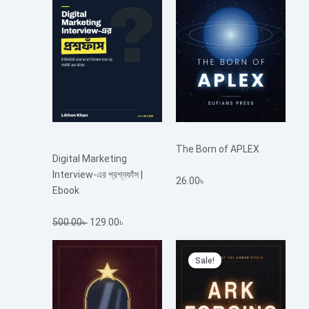
500.00৳ .
129.00৳ .
The Born of APLEX
Digital Marketing
Interview-এর প্রশ্নফাঁস |
26.00
৳
Ebook
500.00
৳
129.00
৳
Original
Current
Sale!
price
price
was:
is:
25.00৳ .
20.00৳ .