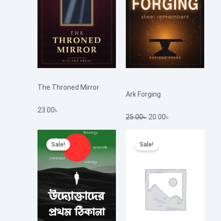
The Throned Mirror
Ark Forging
23.00
৳
25.00
৳
20.00
৳
Original
Current
Original
Current
Sale!
Sale!
price
price
price
price
was:
is:
was:
is:
900.00৳ .
219.00৳ .
26.00৳ .
20.00৳ .