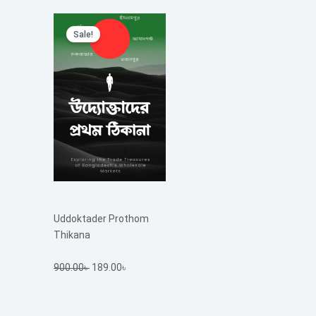
Original
Current
Sale!
price
price
was:
is:
900.00৳ .
189.00৳ .
Uddoktader Prothom
Thikana
900.00
৳
189.00
৳