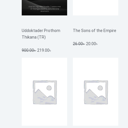
Uddoktader Prothom
The Sons of the Empire
Thikana (TR)
26.00
৳
20.00
৳
900.00
৳
219.00
৳