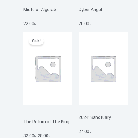
Mists of Algorab
Cyber Angel
22.00
৳
20.00
৳
Original
Current
Sale!
price
price
was:
is:
32.00৳ .
28.00৳ .
2024: Sanctuary
The Return of The King
24.00
৳
32.00
৳
28.00
৳