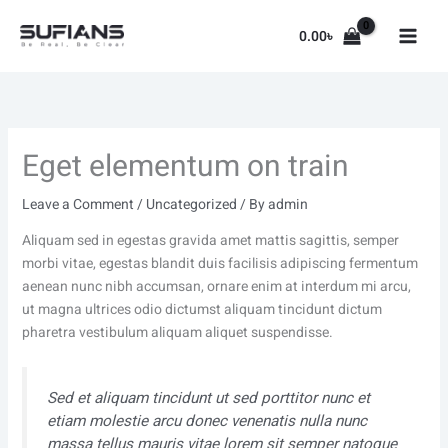
Skip
to
0.00
৳
content
Eget elementum on train
Leave a Comment
/
Uncategorized
/ By
admin
Aliquam sed in egestas gravida amet mattis sagittis, semper
morbi vitae, egestas blandit duis facilisis adipiscing fermentum
aenean nunc nibh accumsan, ornare enim at interdum mi arcu,
ut magna ultrices odio dictumst aliquam tincidunt dictum
pharetra vestibulum aliquam aliquet suspendisse.
Sed et aliquam tincidunt ut sed porttitor nunc et
etiam molestie arcu donec venenatis nulla nunc
massa tellus mauris vitae lorem sit semper natoque