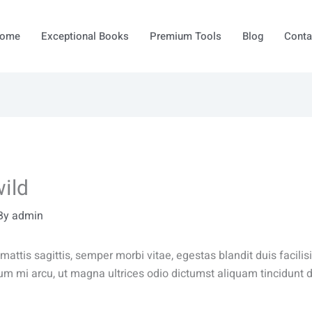
ome
Exceptional Books
Premium Tools
Blog
Conta
wild
By
admin
attis sagittis, semper morbi vitae, egestas blandit duis facil
um mi arcu, ut magna ultrices odio dictumst aliquam tincidunt