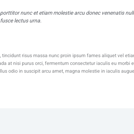
 porttitor nunc et etiam molestie arcu donec venenatis nu
fusce lectus urna.
nc, tincidunt risus massa nunc proin ipsum fames aliquet vel e
a at nisi purus orci, fermentum consectetur iaculis eu morbi eli
llus odio in suscipit arcu amet, magna molestie in iaculis aug