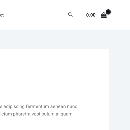
Search
0.00
৳
ct
isis adipiscing fermentum aenean nunc
 dictum pharetra vestibulum aliquam